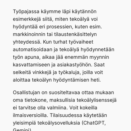
Työpajassa käymme läpi käytännön
esimerkkejä siitä, miten tekoälyä voi
hyödyntää eri prosessien, kuten esim.
markkinoinnin tai tilaustenkäsittelyn
yhteydessä. Kun turhat työvaiheet
automatisoidaan ja tekoälyä hyödynnetään
työn apuna, aikaa jää enemmän myynnin
kasvattamiseen ja asiakastyöhön. Saat
selkeitä vinkkejä ja työkaluja, joilla voit
aloittaa tekoälyn hyödyntämisen heti.
Osallistujan on suositeltavaa ottaa mukaan
oma tietokone, maksullisia tekoälylisenssejä
ei tarvitse olla valmiina. Voit kokeilla
ilmaisversioilla. Tilaisuudessa käytetään
yleisimpiä tekoälysovelluksia (ChatGPT,
Gemini).