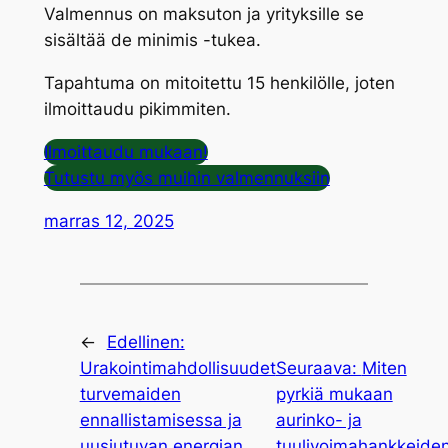
Valmennus on maksuton ja yrityksille se
sisältää de minimis -tukea.
Tapahtuma on mitoitettu 15 henkilölle, joten
ilmoittaudu pikimmiten.
Ilmoittaudu mukaan!
Tutustu myös muihin valmennuksiin
marras 12, 2025
←
Edellinen:
Urakointimahdollisuudet
Seuraava:
Miten
turvemaiden
pyrkiä mukaan
ennallistamisessa ja
aurinko- ja
uusiutuvan energian
tuulivoimahankkeide