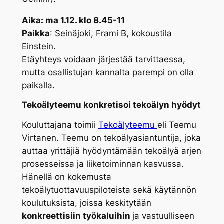
Aika: ma 1.12. klo 8.45-11
Paikka
: Seinäjoki, Frami B, kokoustila
Einstein.
Etäyhteys voidaan järjestää tarvittaessa,
mutta osallistujan kannalta parempi on olla
paikalla.
Tekoälyteemu konkretisoi tekoälyn hyödyt
Kouluttajana toimii
Tekoälyteemu
eli Teemu
Virtanen. Teemu on tekoälyasiantuntija, joka
auttaa yrittäjiä hyödyntämään tekoälyä arjen
prosesseissa ja liiketoiminnan kasvussa.
Hänellä on kokemusta
tekoälytuottavuuspiloteista sekä käytännön
koulutuksista, joissa keskitytään
konkreettisiin työkaluihin
ja vastuulliseen