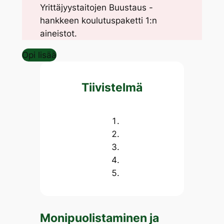
Yrittäjyystaitojen Buustaus -
hankkeen koulutuspaketti 1:n
aineistot.
Opi lisää
Tiivistelmä
Monipuolistaminen ja